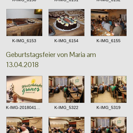
K-IMG_6153
K-IMG_6154
K-IMG_6155
Geburtstagsfeier von Maria am
13.04.2018
K-IMG-20180413-WA0003
K-IMG_5322
K-IMG_5319