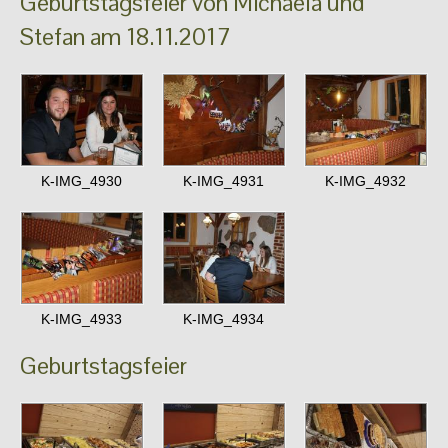
Geburtstagsfeier von Michaela und
Stefan am 18.11.2017
K-IMG_4930
K-IMG_4931
K-IMG_4932
K-IMG_4933
K-IMG_4934
Geburtstagsfeier