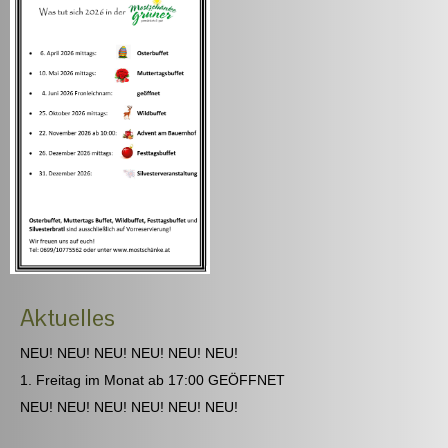
Aktuelles
NEU! NEU! NEU! NEU! NEU! NEU!
1. Freitag im Monat ab 17:00 GEÖFFNET
NEU! NEU! NEU! NEU! NEU! NEU!