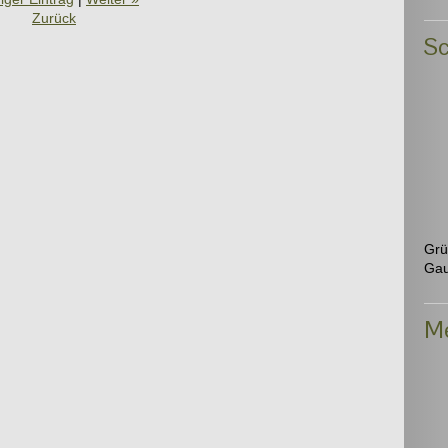
Zurück
Sc
Grü
Gau
Me