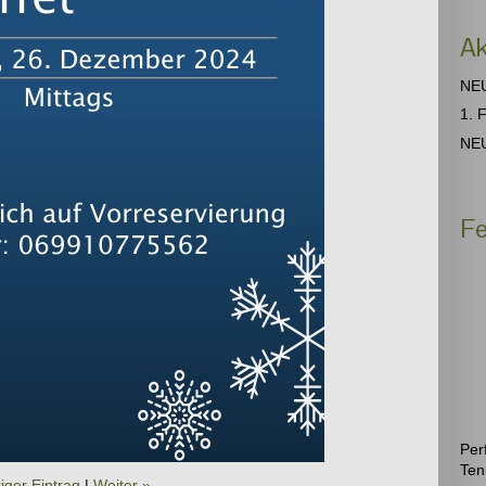
Ak
NEU
1. 
NEU
Fe
Per
T
iger Eintrag
|
Weiter »